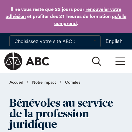
Skip to main content
Il ne vous reste que 22 jours
pour
renouveler votre
adhésion
et profiter des 21 heures de formation
qu’elle
comprend
.
English
Accueil
/
Notre impact
/
Comités
Bénévoles au service
de la profession
juridique