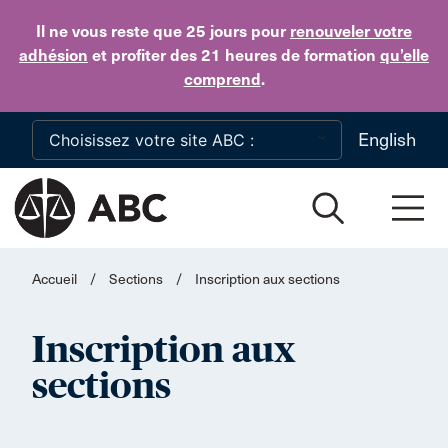
Skip to main content
Il ne vous reste que 25 jours
pour
renouveler votre
adhésion
et profiter des 21 heures de formation
qu’elle
comprend
.
English
Accueil
/
Sections
/
Inscription aux sections
Inscription aux
sections