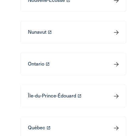
Nouvelle-Écosse
launch
Nunavut
launch
Ontario
launch
Île-du-Prince-Édouard
launch
Québec
launch