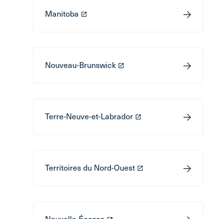
Manitoba
launch
Nouveau-Brunswick
launch
Terre-Neuve-et-Labrador
launch
Territoires du Nord-Ouest
launch