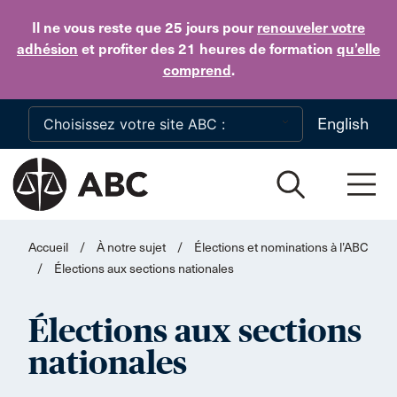
Skip to main content
Il ne vous reste que 25 jours
pour
renouveler votre
adhésion
et profiter des 21 heures de formation
qu’elle
comprend
.
English
Accueil
/
À notre sujet
/
Élections et nominations à l’ABC
/
Élections aux sections nationales
Élections aux sections
nationales