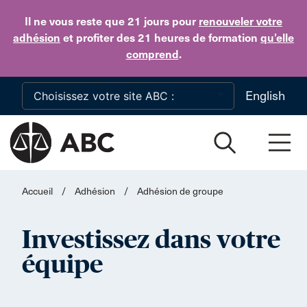
Skip to main content
Il ne vous reste que 21 jours
pour
renouveler votre
adhésion
et profiter des 21 heures de formation
qu’elle
comprend
.
English
Accueil
/
Adhésion
/
Adhésion de groupe
Investissez dans votre
équipe