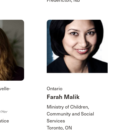
Fredericton, NB
elle-
Ontario
Farah Malik
Ministry of Children,
/her
Community and Social
stice
Services
Toronto, ON