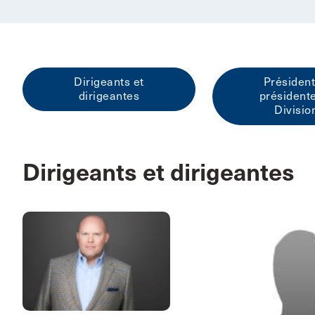
Dirigeants et
Président
dirigeantes
président
Divisio
Dirigeants et dirigeantes