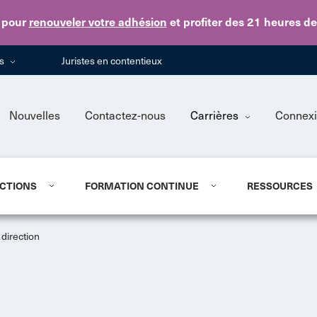
Skip to main content
pour
renouveler votre adhésion
et profiter des 21 heures d
ns
Juristes en contentieux
Nouvelles
Contactez-nous
Carrières
Connex
CTIONS
FORMATION CONTINUE
RESSOURCES
direction