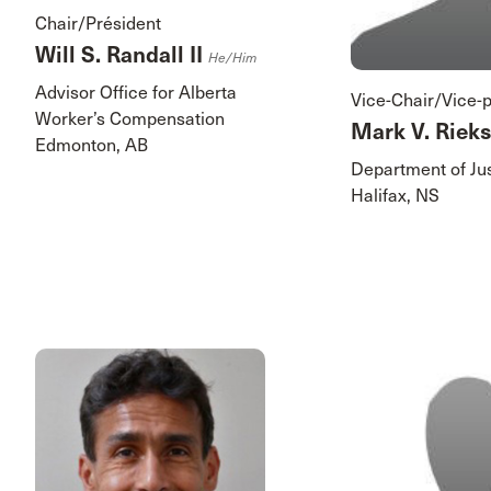
Chair/Président
Will S. Randall II
He/him
Advisor Office for Alberta
Vice-Chair/Vice-
Worker’s Compensation
Mark V. Rieks
Edmonton, AB
Department of Ju
Halifax, NS