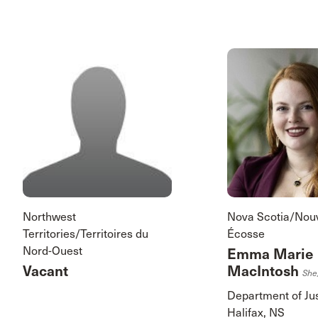
Northwest
Nova Scotia/Nouv
Territories/Territoires du
Écosse
Nord-Ouest
Emma Marie
Vacant
MacIntosh
She
Department of Ju
Halifax, NS