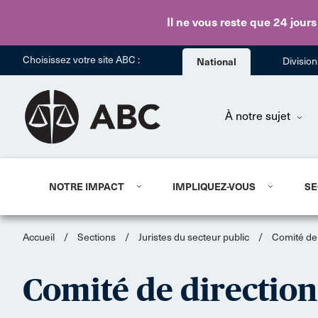
Il ne vous reste que 24 jours
Choisissez votre site ABC :
National
Divisio
À notre sujet
NOTRE IMPACT
IMPLIQUEZ-VOUS
SE
Accueil
/
Sections
/
Juristes du secteur public
/
Comité de 
Comité de direction