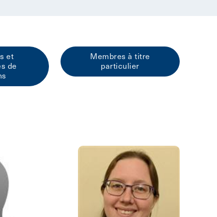
s et
Membres à titre
es de
particulier
ns