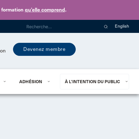
e formation
qu’elle comprend
.
English
Devenez membre
ion
ADHÉSION
À L’INTENTION DU PUBLIC