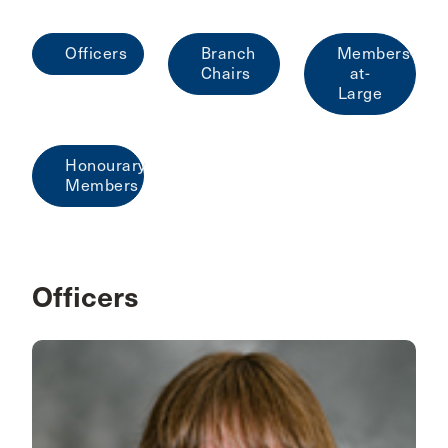
Officers
Branch
Members-
Chairs
at-
Large
Honourary
Members
Officers