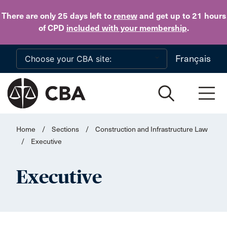
Skip to main content
There are only 25 days
left to
renew
and get up to 21 hours
of CPD
included with your membership
.
Français
Home
/
Sections
/
Construction and Infrastructure Law
/
Executive
Executive