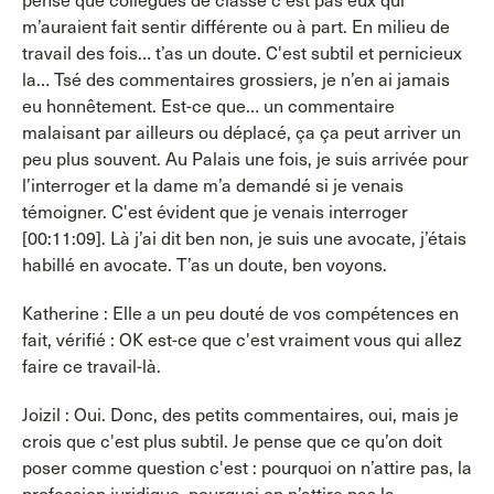
pense que collègues de classe c'est pas eux qui
m’auraient fait sentir différente ou à part. En milieu de
travail des fois… t’as un doute. C'est subtil et pernicieux
la… Tsé des commentaires grossiers, je n’en ai jamais
eu honnêtement. Est-ce que… un commentaire
malaisant par ailleurs ou déplacé, ça ça peut arriver un
peu plus souvent. Au Palais une fois, je suis arrivée pour
l’interroger et la dame m’a demandé si je venais
témoigner. C'est évident que je venais interroger
[00:11:09]. Là j’ai dit ben non, je suis une avocate, j’étais
habillé en avocate. T’as un doute, ben voyons.
Katherine : Elle a un peu douté de vos compétences en
fait, vérifié : OK est-ce que c'est vraiment vous qui allez
faire ce travail-là.
Joizil : Oui. Donc, des petits commentaires, oui, mais je
crois que c'est plus subtil. Je pense que ce qu’on doit
poser comme question c'est : pourquoi on n’attire pas, la