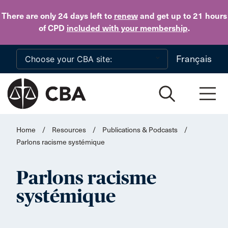
Skip to main content
There are only 24 days
left to
renew
and get up to 21 hours
of CPD
included with your membership
.
Français
Home
/
Resources
/
Publications & Podcasts
/
Parlons racisme systémique
Parlons racisme
systémique