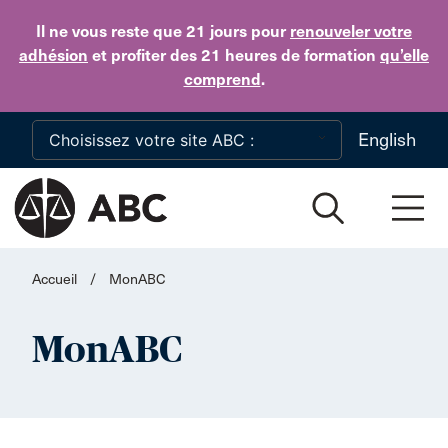
Skip to main content
Il ne vous reste que 21 jours
pour
renouveler votre
adhésion
et profiter des 21 heures de formation
qu’elle
comprend
.
English
Accueil
/
MonABC
MonABC