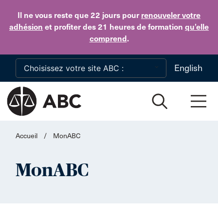
Skip to main content
Il ne vous reste que 22 jours
pour
renouveler votre
adhésion
et profiter des 21 heures de formation
qu’elle
comprend
.
English
Accueil
/
MonABC
MonABC