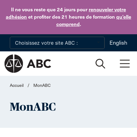
Skip to main content
Il ne vous reste que 24 jours
pour
renouveler votre
adhésion
et profiter des 21 heures de formation
qu’elle
comprend
.
English
Accueil
/
MonABC
MonABC