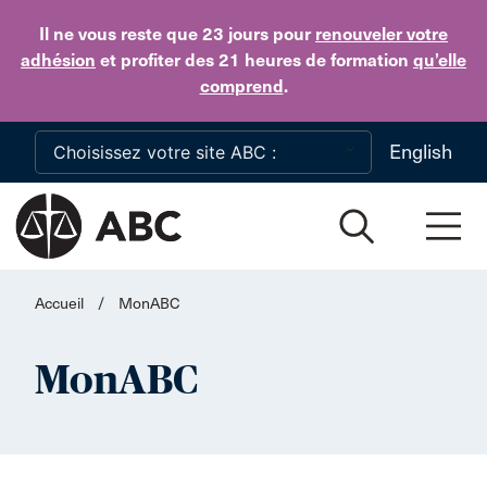
Skip to main content
Il ne vous reste que 23 jours
pour
renouveler votre
adhésion
et profiter des 21 heures de formation
qu’elle
comprend
.
English
Accueil
/
MonABC
MonABC