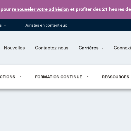
Skip to main content
pour
renouveler votre adhésion
et profiter des 21 heures d
ns
Juristes en contentieux
Nouvelles
Contactez-nous
Carrières
Connex
CTIONS
FORMATION CONTINUE
RESSOURCES