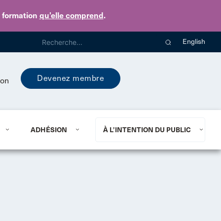
e formation
qu’elle comprend
.
English
Devenez membre
ion
ADHÉSION
À L’INTENTION DU PUBLIC