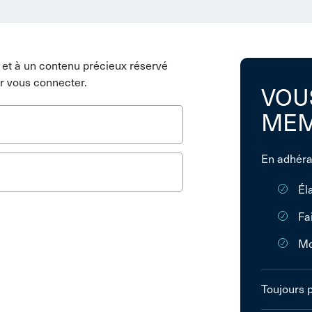
et à un contenu précieux réservé
r vous connecter.
VOU
MEM
En adhéra
Él
Fa
Mo
Toujours 