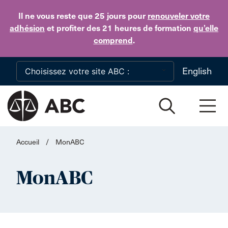
Skip to main content
Il ne vous reste que 25 jours
pour
renouveler votre
adhésion
et profiter des 21 heures de formation
qu’elle
comprend
.
English
Accueil
/
MonABC
MonABC