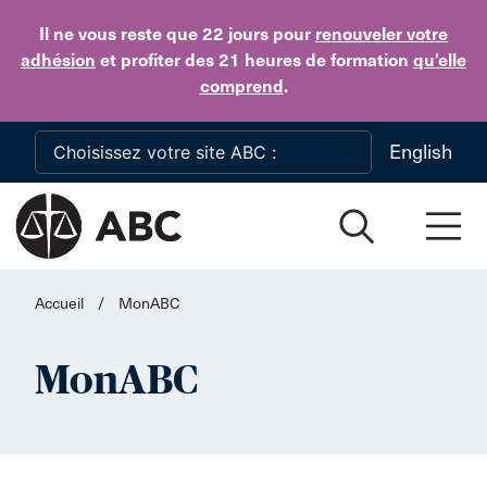
Skip to main content
Il ne vous reste que 22 jours
pour
renouveler votre
adhésion
et profiter des 21 heures de formation
qu’elle
comprend
.
English
Accueil
/
MonABC
MonABC