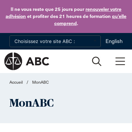
Skip to main content
Il ne vous reste que 25 jours
pour
renouveler votre
adhésion
et profiter des 21 heures de formation
qu’elle
comprend
.
English
Accueil
/
MonABC
MonABC