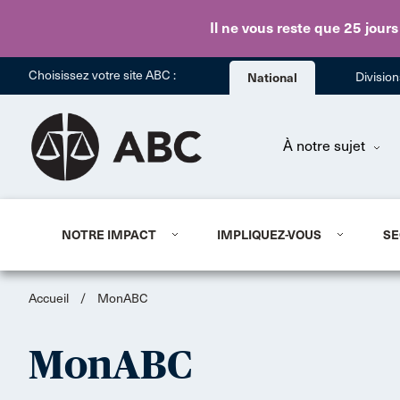
Il ne vous reste que 25 jours
Choisissez votre site ABC :
National
Divisio
À notre sujet
NOTRE IMPACT
IMPLIQUEZ-VOUS
SE
Accueil
/
MonABC
MonABC