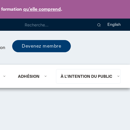
e formation
qu’elle comprend
.
English
Devenez membre
ion
ADHÉSION
À L’INTENTION DU PUBLIC