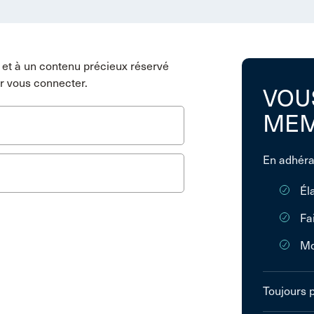
et à un contenu précieux réservé
r vous connecter.
VOU
MEM
En adhéra
Él
Fa
Mo
Toujours 