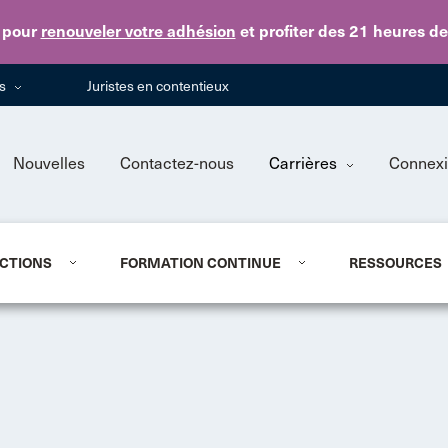
Skip to main content
pour
renouveler votre adhésion
et profiter des 21 heures d
ns
Juristes en contentieux
Nouvelles
Contactez-nous
Carrières
Connex
CTIONS
FORMATION CONTINUE
RESSOURCES