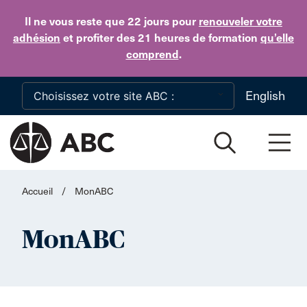
Skip to main content
Il ne vous reste que 22 jours
pour
renouveler votre
adhésion
et profiter des 21 heures de formation
qu’elle
comprend
.
English
Accueil
/
MonABC
MonABC