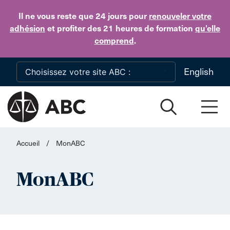
Skip to main content
Il ne vous reste que 24 jours
pour
renouveler votre
adhésion
et profiter des 21 heures de formation
qu’elle
comprend
.
English
Accueil
/
MonABC
MonABC