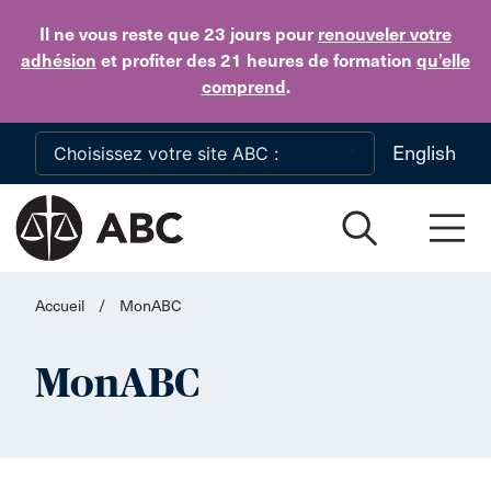
Skip to main content
Il ne vous reste que 23 jours
pour
renouveler votre
adhésion
et profiter des 21 heures de formation
qu’elle
comprend
.
English
Accueil
/
MonABC
MonABC