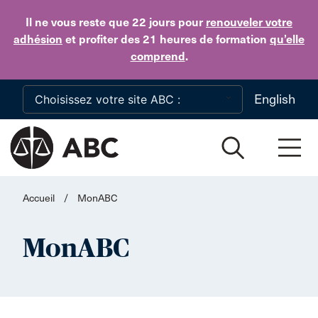
Skip to main content
Il ne vous reste que 22 jours
pour
renouveler votre
adhésion
et profiter des 21 heures de formation
qu’elle
comprend
.
English
Accueil
/
MonABC
MonABC