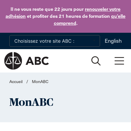
Skip to main content
Il ne vous reste que 22 jours
pour
renouveler votre
adhésion
et profiter des 21 heures de formation
qu’elle
comprend
.
English
Accueil
/
MonABC
MonABC