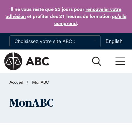
Skip to main content
Il ne vous reste que 23 jours
pour
renouveler votre
adhésion
et profiter des 21 heures de formation
qu’elle
comprend
.
English
Accueil
/
MonABC
MonABC