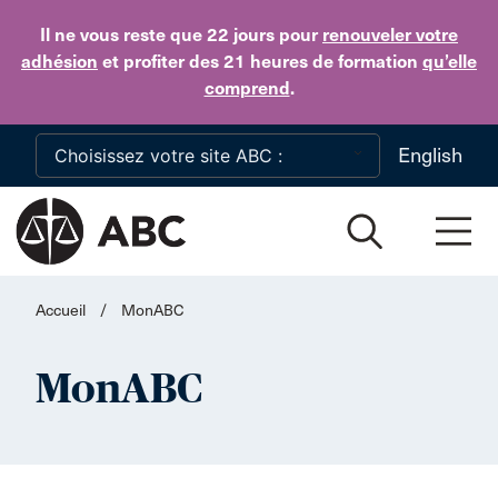
Skip to main content
Il ne vous reste que 22 jours
pour
renouveler votre
adhésion
et profiter des 21 heures de formation
qu’elle
comprend
.
English
Accueil
/
MonABC
MonABC