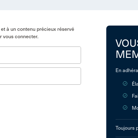
et à un contenu précieux réservé
r vous connecter.
VOU
MEM
En adhéra
Él
Fa
Mo
Toujours 