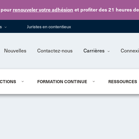
Skip to main content
pour
renouveler votre adhésion
et profiter des 21 heures d
ns
Juristes en contentieux
Nouvelles
Contactez-nous
Carrières
Connex
CTIONS
FORMATION CONTINUE
RESSOURCES