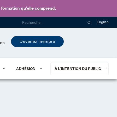
e formation
qu’elle comprend
.
English
Devenez membre
ion
ADHÉSION
À L’INTENTION DU PUBLIC