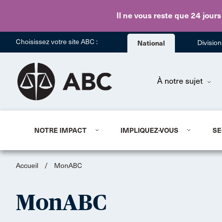
Il ne vous reste que 24 jours
Choisissez votre site ABC :
National
Divisio
À notre sujet
NOTRE IMPACT
IMPLIQUEZ-VOUS
SE
Accueil
/
MonABC
MonABC