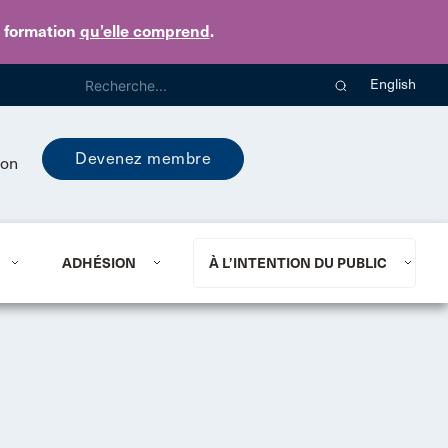
e formation
qu’elle comprend
.
English
Devenez membre
ion
ADHÉSION
À L’INTENTION DU PUBLIC