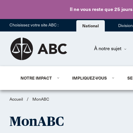
Il ne vous reste que 25 jours
Choisissez votre site ABC :
National
Divisio
À notre sujet
NOTRE IMPACT
IMPLIQUEZ-VOUS
SE
Accueil
/
MonABC
MonABC