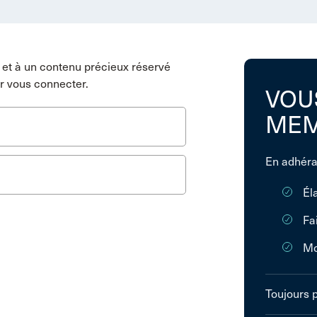
et à un contenu précieux réservé
r vous connecter.
VOU
MEM
En adhéra
Él
Fa
Mo
Toujours 