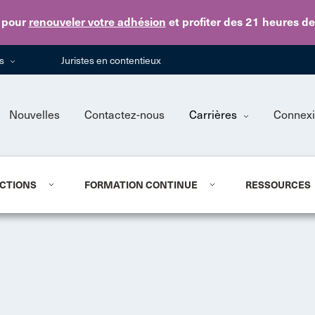
Skip to main content
pour
renouveler votre adhésion
et profiter des 21 heures d
ns
Juristes en contentieux
Nouvelles
Contactez-nous
Carrières
Connex
CTIONS
FORMATION CONTINUE
RESSOURCES