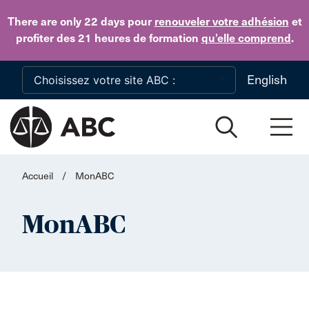
Skip to main content
There are only 22 days
pour
renouveler votre adhésion
et
profiter des 21 heures de formation
qu’elle comprend
.
English
Accueil
/
MonABC
MonABC