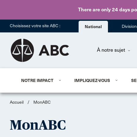
There are only 24 days
po
Choisissez votre site ABC :
National
Divisio
À notre sujet
NOTRE IMPACT
IMPLIQUEZ-VOUS
SE
Accueil
/
MonABC
MonABC