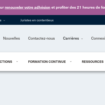
Skip to main content
ur
renouveler votre adhésion
et profiter des 21 heures de f
ns
Juristes en contentieux
Nouvelles
Contactez-nous
Carrières
Connex
CTIONS
FORMATION CONTINUE
RESSOURCES