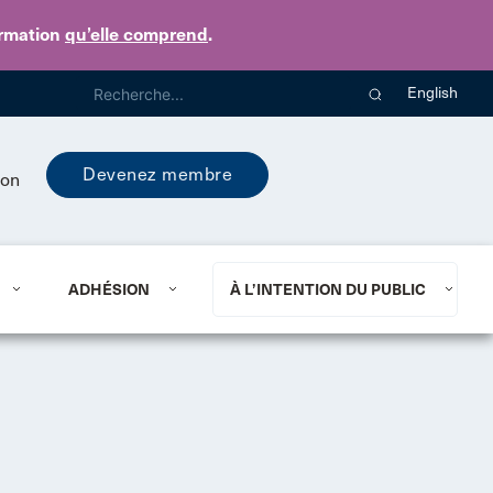
ormation
qu’elle comprend
.
English
Devenez membre
ion
ADHÉSION
À L’INTENTION DU PUBLIC