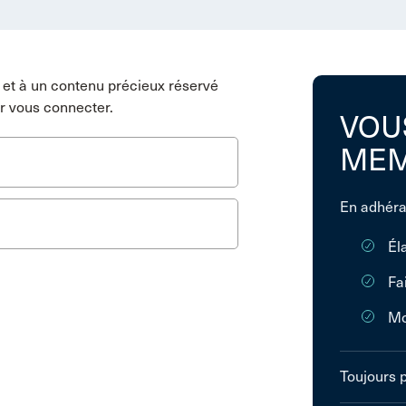
et à un contenu précieux réservé
r vous connecter.
VOU
MEM
En adhéra
Él
Fa
Mo
Toujours 