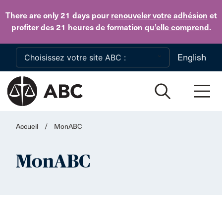
Skip to main content
There are only 21 days
pour
renouveler votre adhésion
et
profiter des 21 heures de formation
qu’elle comprend
.
English
Accueil
/
MonABC
MonABC