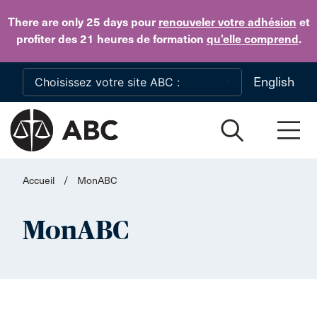
Skip to main content
There are only 25 days
pour
renouveler votre adhésion
et
profiter des 21 heures de formation
qu’elle comprend
.
English
Accueil
/
MonABC
MonABC