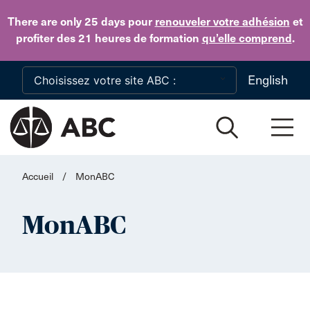
Skip to main content
There are only 25 days
pour
renouveler votre adhésion
et
profiter des 21 heures de formation
qu’elle comprend
.
English
Accueil
/
MonABC
MonABC