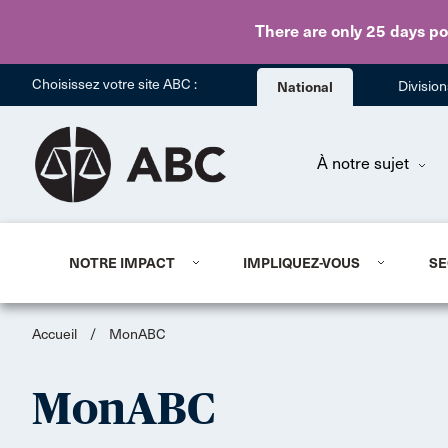
There are only 25 days
po
Choisissez votre site ABC :
National
Divisio
À notre sujet
NOTRE IMPACT
IMPLIQUEZ-VOUS
SE
Accueil
/
MonABC
MonABC