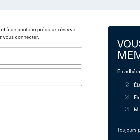
et à un contenu précieux réservé
r vous connecter.
VOU
MEM
En adhéra
Él
Fa
Mo
Toujours 