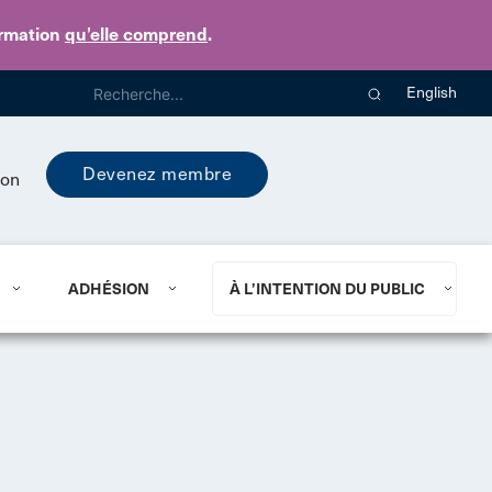
ormation
qu’elle comprend
.
English
Devenez membre
ion
ADHÉSION
À L’INTENTION DU PUBLIC