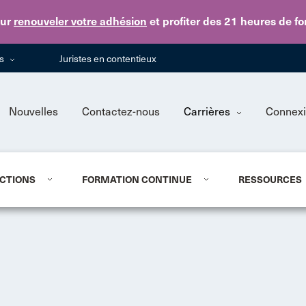
Skip to main content
ur
renouveler votre adhésion
et profiter des 21 heures de f
ns
Juristes en contentieux
Nouvelles
Contactez-nous
Carrières
Connex
CTIONS
FORMATION CONTINUE
RESSOURCES