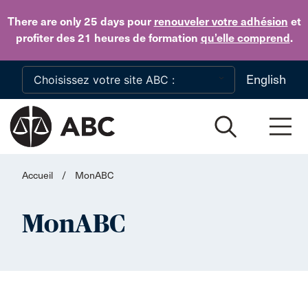
Skip to main content
There are only 25 days
pour
renouveler votre adhésion
et
profiter des 21 heures de formation
qu’elle comprend
.
English
Accueil
/
MonABC
MonABC