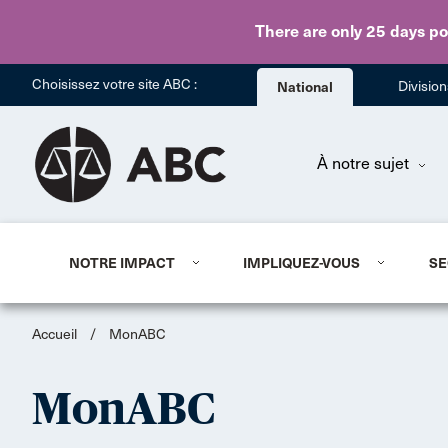
There are only 25 days
po
Choisissez votre site ABC :
National
Divisio
À notre sujet
NOTRE IMPACT
IMPLIQUEZ-VOUS
SE
Accueil
/
MonABC
MonABC