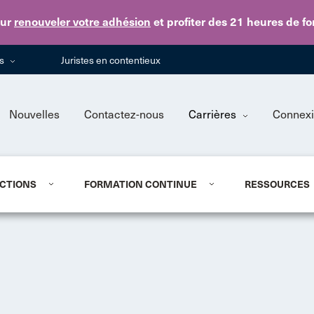
Skip to main content
ur
renouveler votre adhésion
et profiter des 21 heures de f
ns
Juristes en contentieux
Nouvelles
Contactez-nous
Carrières
Connex
CTIONS
FORMATION CONTINUE
RESSOURCES