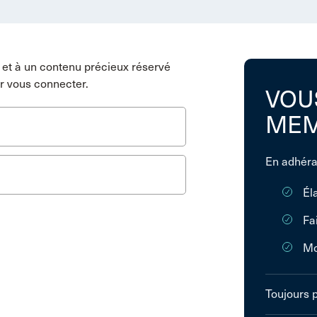
et à un contenu précieux réservé
r vous connecter.
VOU
MEM
En adhéra
Él
Fa
Mo
Toujours 