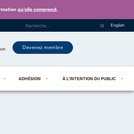
ormation
qu’elle comprend
.
English
Devenez membre
ion
ADHÉSION
À L’INTENTION DU PUBLIC