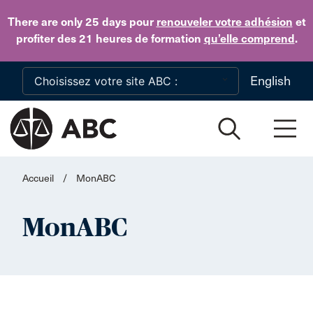
Skip to main content
There are only 25 days
pour
renouveler votre adhésion
et
profiter des 21 heures de formation
qu’elle comprend
.
English
Accueil
/
MonABC
MonABC