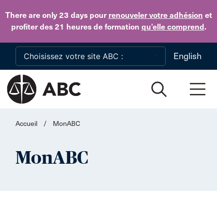
Skip to main content
There are only 23 days
pour
renouveler votre adhésion
et
profiter des 21 heures de formation
qu’elle comprend
.
English
Accueil
/
MonABC
MonABC