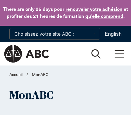
Skip to main content
There are only 25 days
pour
renouveler votre adhésion
et
profiter des 21 heures de formation
qu’elle comprend
.
English
Accueil
/
MonABC
MonABC