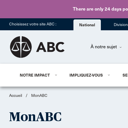
There are only 24 days
po
Choisissez votre site ABC :
National
Divisio
À notre sujet
NOTRE IMPACT
IMPLIQUEZ-VOUS
SE
Accueil
/
MonABC
MonABC