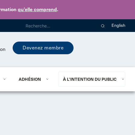
ormation
qu’elle comprend
.
English
Devenez membre
ion
ADHÉSION
À L’INTENTION DU PUBLIC