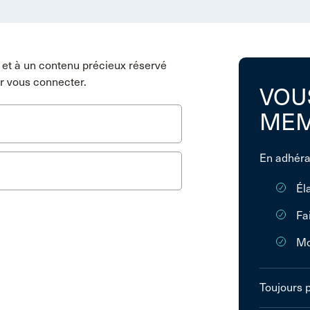
et à un contenu précieux réservé
r vous connecter.
VOU
MEM
En adhéra
Él
Fa
Mo
Toujours 