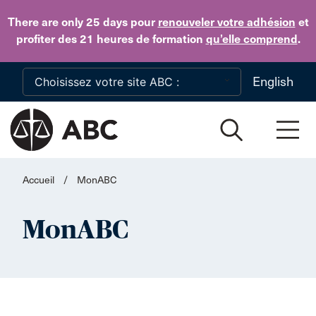
Skip to main content
There are only 25 days
pour
renouveler votre adhésion
et
profiter des 21 heures de formation
qu’elle comprend
.
English
Accueil
/
MonABC
MonABC