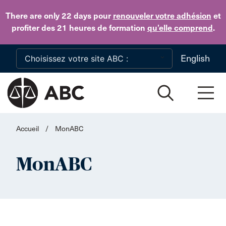
Skip to main content
There are only 22 days
pour
renouveler votre adhésion
et
profiter des 21 heures de formation
qu’elle comprend
.
English
Accueil
/
MonABC
MonABC