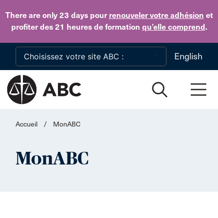
Skip to main content
There are only 23 days
pour
renouveler votre adhésion
et
profiter des 21 heures de formation
qu’elle comprend
.
English
Accueil
/
MonABC
MonABC