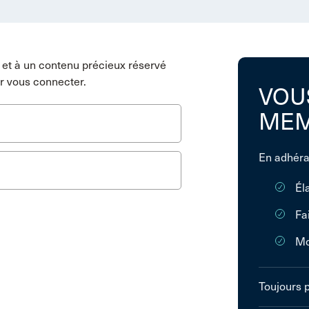
et à un contenu précieux réservé
r vous connecter.
VOU
MEM
En adhéra
Él
Fa
Mo
Toujours 