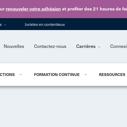
Skip to main content
ur
renouveler votre adhésion
et profiter des 21 heures de f
ns
Juristes en contentieux
Nouvelles
Contactez-nous
Carrières
Connex
CTIONS
FORMATION CONTINUE
RESSOURCES