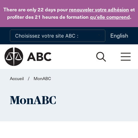
Skip to main content
There are only 22 days
pour
renouveler votre adhésion
et
profiter des 21 heures de formation
qu’elle comprend
.
English
Accueil
/
MonABC
MonABC