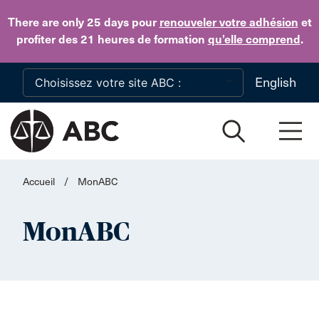
Skip to main content
There are only 25 days
pour
renouveler votre adhésion
et
profiter des 21 heures de formation
qu’elle comprend
.
English
Accueil
/
MonABC
MonABC