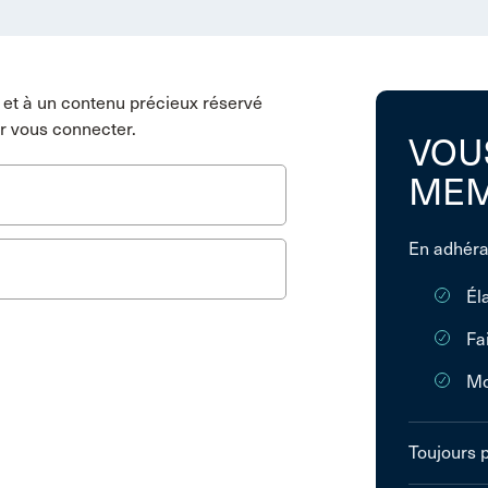
et à un contenu précieux réservé
r vous connecter.
VOU
MEM
En adhéra
Él
Fa
Mo
Toujours 