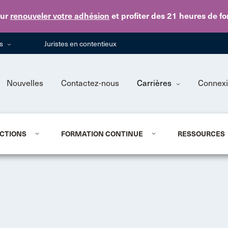
Skip to main content
ur
renouveler votre adhésion
et profiter des 21 heures de f
ns
Juristes en contentieux
Nouvelles
Contactez-nous
Carrières
Connex
CTIONS
FORMATION CONTINUE
RESSOURCES