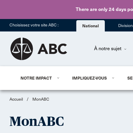
There are only 24 days
po
Choisissez votre site ABC :
National
Divisio
À notre sujet
NOTRE IMPACT
IMPLIQUEZ-VOUS
SE
Accueil
/
MonABC
MonABC