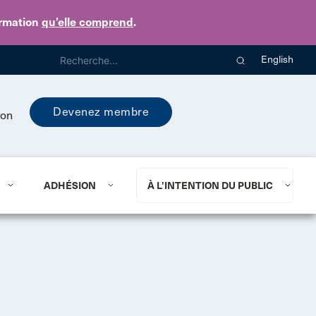
ormation
qu’elle comprend
.
English
Devenez membre
ion
ADHÉSION
À L’INTENTION DU PUBLIC