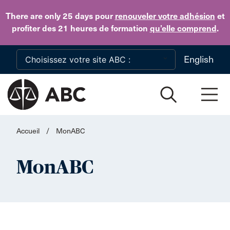
Skip to main content
There are only 25 days
pour
renouveler votre adhésion
et
profiter des 21 heures de formation
qu’elle comprend
.
English
Accueil
/
MonABC
MonABC