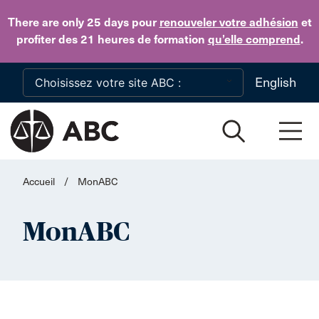
Skip to main content
There are only 25 days
pour
renouveler votre adhésion
et
profiter des 21 heures de formation
qu’elle comprend
.
English
Accueil
/
MonABC
MonABC