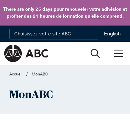
Skip to main content
There are only 25 days
pour
renouveler votre adhésion
et
profiter des 21 heures de formation
qu’elle comprend
.
English
Accueil
/
MonABC
MonABC