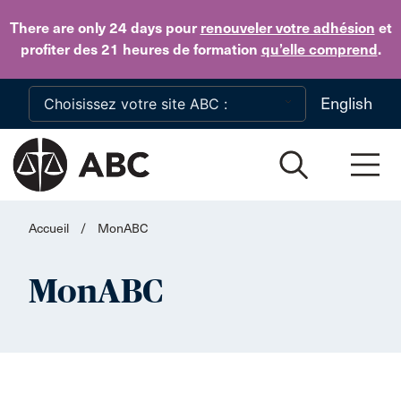
Skip to main content
There are only 24 days
pour
renouveler votre adhésion
et
profiter des 21 heures de formation
qu’elle comprend
.
English
Accueil
/
MonABC
MonABC