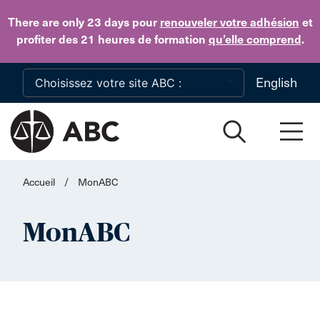
Skip to main content
There are only 23 days
pour
renouveler votre adhésion
et
profiter des 21 heures de formation
qu’elle comprend
.
English
Accueil
/
MonABC
MonABC