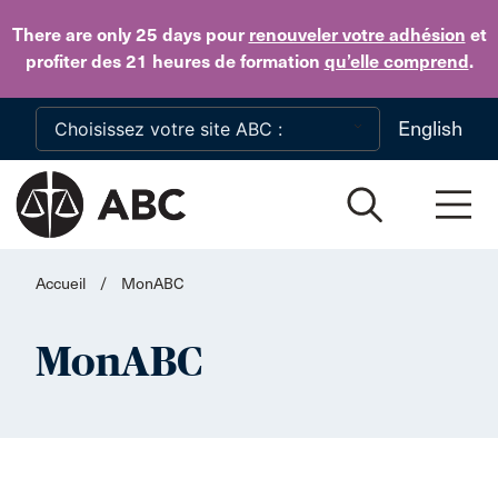
Skip to main content
There are only 25 days
pour
renouveler votre adhésion
et
profiter des 21 heures de formation
qu’elle comprend
.
English
Accueil
/
MonABC
MonABC